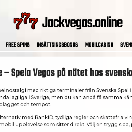
FREE SPINS
INSÄTTNINGSBONUS
MOBILCASINO
SVEN
e – Spela Vegas på nätet hos svensk
pelnostalgi med riktiga terminaler från Svenska Spel 
enda lagliga i Sverige, men du kan ändå få samma k
plägget och tempot.
ternativ med BankID, tydliga regler och skattefria vins
bil upplevelse som sitter direkt. Välj en trygg sida, p
.