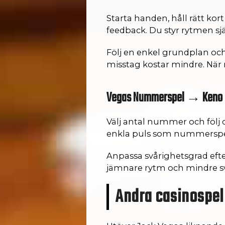
Starta handen, håll rätt kor
feedback. Du styr rytmen själ
Följ en enkel grundplan och
misstag kostar mindre. När 
Vegas Nummerspel → Keno
Välj antal nummer och följ 
enkla puls som nummerspele
Anpassa svårighetsgrad eft
jämnare rytm och mindre svä
Andra casinospel