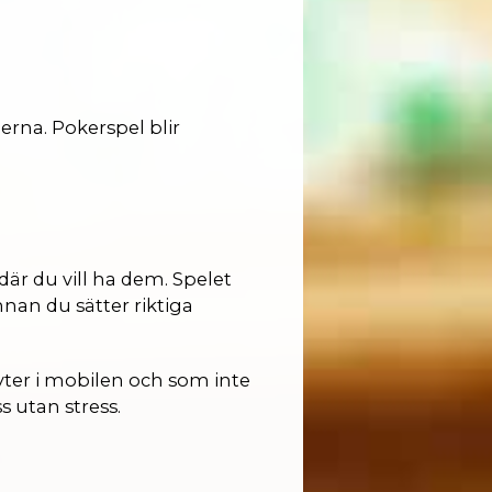
rna. Pokerspel blir
 där du vill ha dem. Spelet
nnan du sätter riktiga
lyter i mobilen och som inte
 utan stress.