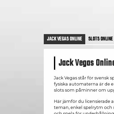
JACK VEGAS ONLINE
SLOTS ONLINE
Jack Vegas Onlin
Jack Vegas står för svensk s
fysiska automaterna är de 
slots som påminner om up
Här jämför du licensierade al
teman, enkel spelrytm och mo
och spela för underhållning