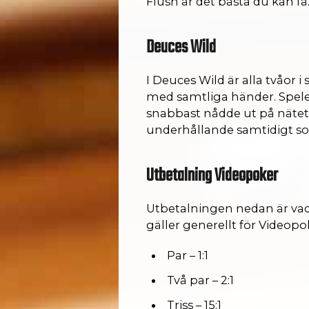
Flush är det bästa du kan få
Deuces Wild
I Deuces Wild är alla tvåor i
med samtliga händer. Spelet
snabbast nådde ut på nätet 
underhållande samtidigt som
Utbetalning Videopoker
Utbetalningen nedan är vad 
gäller generellt för Videopo
Par – 1:1
Två par – 2:1
Triss – 15:1