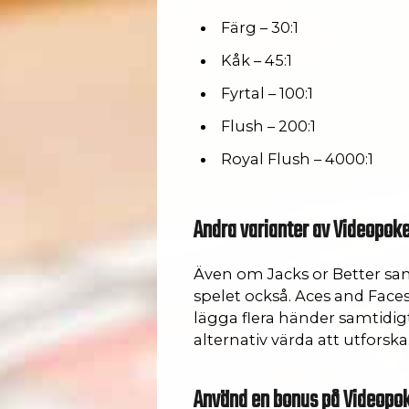
Färg – 30:1
Kåk – 45:1
Fyrtal – 100:1
Flush – 200:1
Royal Flush – 4000:1
Andra varianter av Videopok
Även om Jacks or Better sam
spelet också. Aces and Faces 
lägga flera händer samtidigt
alternativ värda att utforska
Använd en bonus på Videopo