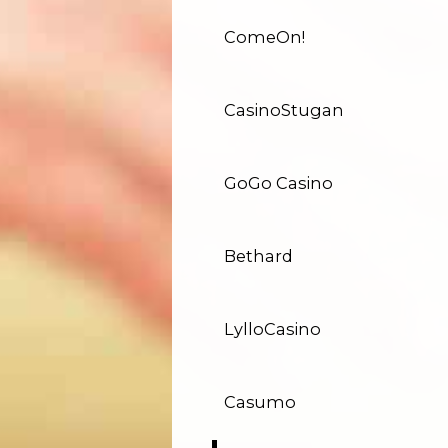
ComeOn!
CasinoStugan
GoGo Casino
Bethard
LylloCasino
Casumo