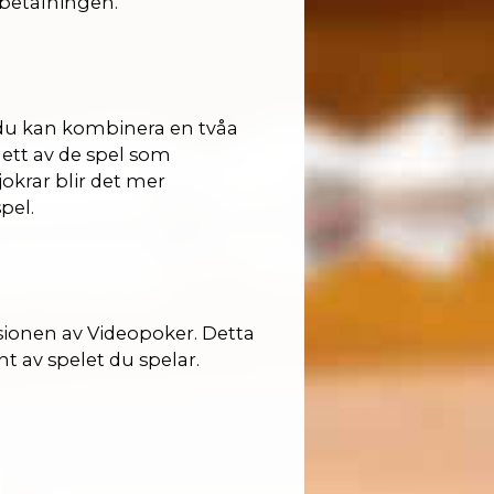
tbetalningen.
är du kan kombinera en tvåa
 ett av de spel som
okrar blir det mer
pel.
sionen av Videopoker. Detta
t av spelet du spelar.