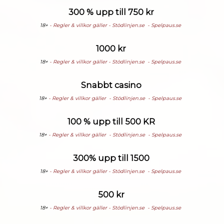
300 % upp till 750 kr
18+
Regler & villkor gäller
Stödlinjen.se
Spelpaus.se
1000 kr
18+
Regler & villkor gäller
Stödlinjen.se
Spelpaus.se
Snabbt casino
18+
Regler & villkor gäller
Stödlinjen.se
Spelpaus.se
100 % upp till 500 KR
18+
Regler & villkor gäller
Stödlinjen.se
Spelpaus.se
300% upp till 1500
18+
Regler & villkor gäller
Stödlinjen.se
Spelpaus.se
500 kr
18+
Regler & villkor gäller
Stödlinjen.se
Spelpaus.se