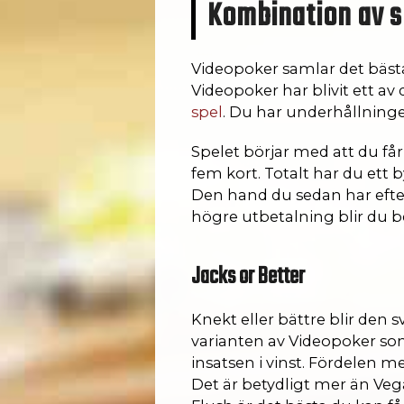
Kombination av s
Videopoker samlar det bästa
Videopoker har blivit ett a
spel
. Du har underhållning
Spelet börjar med att du f
fem kort. Totalt har du ett 
Den hand du sedan har efter
högre utbetalning blir du 
Jacks or Better
Knekt eller bättre blir den
varianten av Videopoker som 
insatsen i vinst. Fördelen me
Det är betydligt mer än Veg