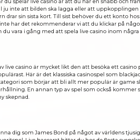
 du spelar live casino är att du har en snabb och framf
 ju inte att bilden ska lagga eller att uppkopplingen 
ern drar sin sista kort. Till sist behöver du ett konto 
inte har det rekommenderar vi att du klickar på något
an du vara i gång med att spela live casino inom några
 live casino är mycket likt den att besöka ett casino p
pulärast. Här är det klassiska casinospel som blackja
ategori som börjar att bli allt mer populär är game s
hållning. En annan typ av spel som också kommer star
ny skepnad.
änna dig som James Bond på något av världens tjusiga