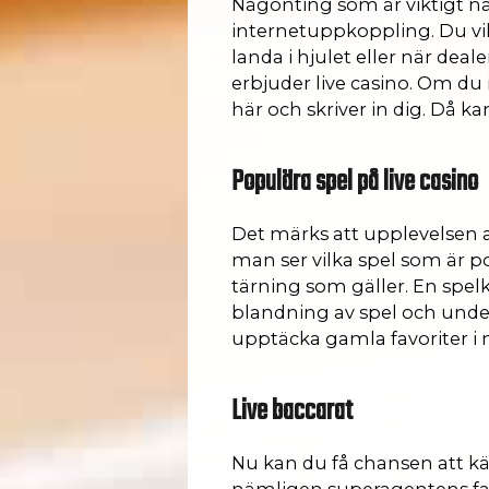
Någonting som är viktigt när
internetuppkoppling. Du vill
landa i hjulet eller när deal
erbjuder live casino. Om du 
här och skriver in dig. Då k
Populära spel på live casino
Det märks att upplevelsen av
man ser vilka spel som är po
tärning som gäller. En spelk
blandning av spel och under
upptäcka gamla favoriter i 
Live baccarat
Nu kan du få chansen att k