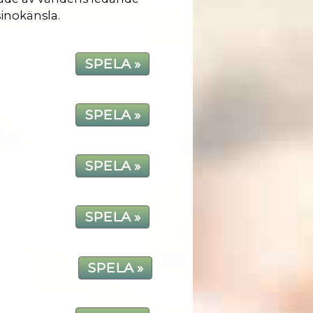
inokänsla.
SPELA »
SPELA »
SPELA »
SPELA »
SPELA »