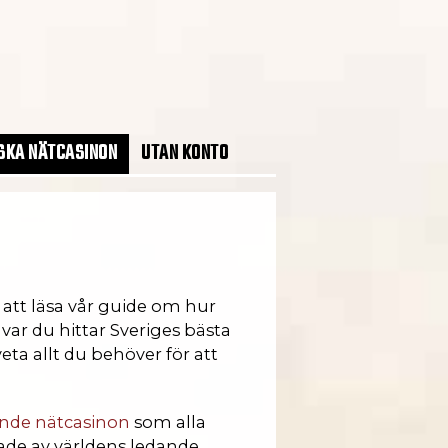
SKA NÄTCASINON
UTAN KONTO
 att läsa vår guide om hur
var du hittar Sveriges bästa
eta allt du behöver för att
ande nätcasinon
som alla
erade av världens ledande