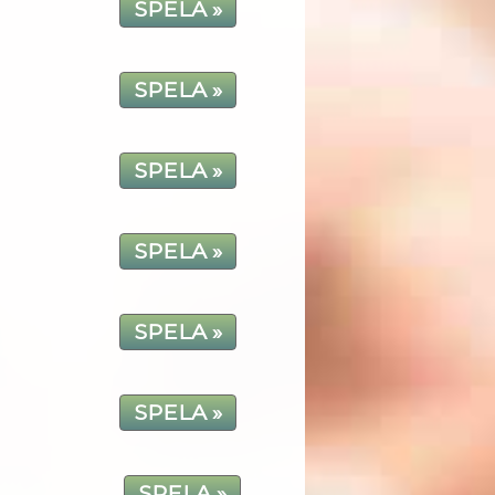
SPELA »
SPELA »
SPELA »
SPELA »
SPELA »
SPELA »
SPELA »