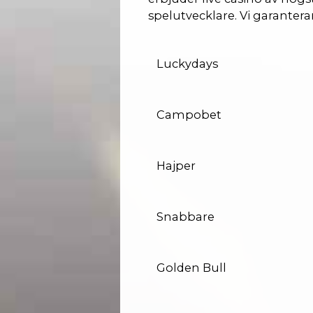
spelutvecklare. Vi garanter
Luckydays
Campobet
Hajper
Snabbare
Golden Bull