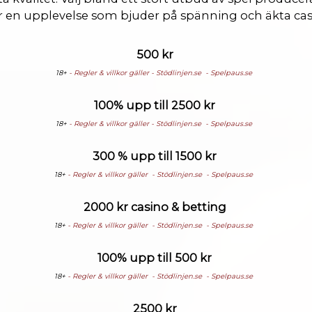
ar en upplevelse som bjuder på spänning och äkta cas
500 kr
18+
Regler & villkor gäller
Stödlinjen.se
Spelpaus.se
100% upp till 2500 kr
18+
Regler & villkor gäller
Stödlinjen.se
Spelpaus.se
300 % upp till 1500 kr
18+
Regler & villkor gäller
Stödlinjen.se
Spelpaus.se
2000 kr casino & betting
18+
Regler & villkor gäller
Stödlinjen.se
Spelpaus.se
100% upp till 500 kr
18+
Regler & villkor gäller
Stödlinjen.se
Spelpaus.se
2500 kr