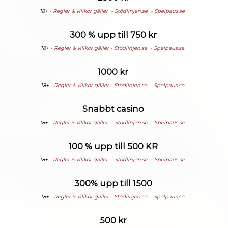
18+
Regler & villkor gäller
Stödlinjen.se
Spelpaus.se
300 % upp till 750 kr
18+
Regler & villkor gäller
Stödlinjen.se
Spelpaus.se
1000 kr
18+
Regler & villkor gäller
Stödlinjen.se
Spelpaus.se
Snabbt casino
18+
Regler & villkor gäller
Stödlinjen.se
Spelpaus.se
100 % upp till 500 KR
18+
Regler & villkor gäller
Stödlinjen.se
Spelpaus.se
300% upp till 1500
18+
Regler & villkor gäller
Stödlinjen.se
Spelpaus.se
500 kr