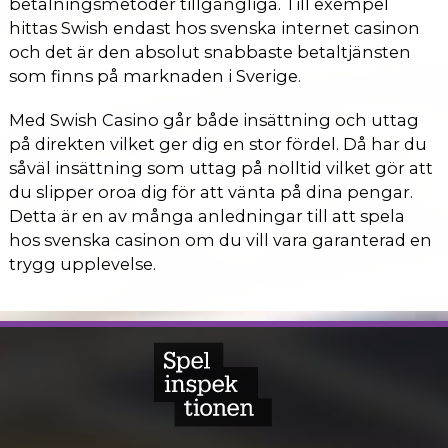
betalningsmetoder tillgängliga. Till exempel
hittas Swish endast hos svenska internet casinon
och det är den absolut snabbaste betaltjänsten
som finns på marknaden i Sverige.
Med Swish Casino går både insättning och uttag
på direkten vilket ger dig en stor fördel. Då har du
såväl insättning som uttag på nolltid vilket gör att
du slipper oroa dig för att vänta på dina pengar.
Detta är en av många anledningar till att spela
hos svenska casinon om du vill vara garanterad en
trygg upplevelse.