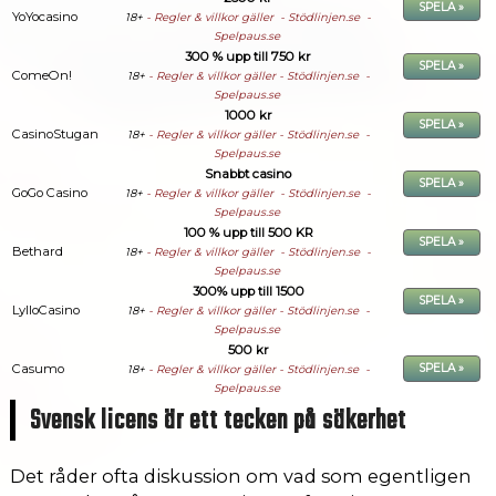
SPELA »
YoYocasino
18+
Regler & villkor gäller
Stödlinjen.se
Spelpaus.se
300 % upp till 750 kr
SPELA »
ComeOn!
18+
Regler & villkor gäller
Stödlinjen.se
Spelpaus.se
1000 kr
SPELA »
CasinoStugan
18+
Regler & villkor gäller
Stödlinjen.se
Spelpaus.se
Snabbt casino
SPELA »
GoGo Casino
18+
Regler & villkor gäller
Stödlinjen.se
Spelpaus.se
100 % upp till 500 KR
SPELA »
Bethard
18+
Regler & villkor gäller
Stödlinjen.se
Spelpaus.se
300% upp till 1500
SPELA »
LylloCasino
18+
Regler & villkor gäller
Stödlinjen.se
Spelpaus.se
500 kr
Casumo
SPELA »
18+
Regler & villkor gäller
Stödlinjen.se
Spelpaus.se
Svensk licens är ett tecken på säkerhet
Det råder ofta diskussion om vad som egentligen