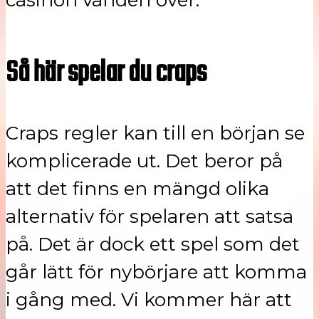
Så här spelar du craps
Craps regler kan till en början se
komplicerade ut. Det beror på
att det finns en mängd olika
alternativ för spelaren att satsa
på. Det är dock ett spel som det
går lätt för nybörjare att komma
i gång med. Vi kommer här att