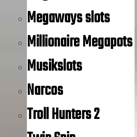
Megaways slots
Millionaire Megapots
Musikslots
Narcos
Troll Hunters 2