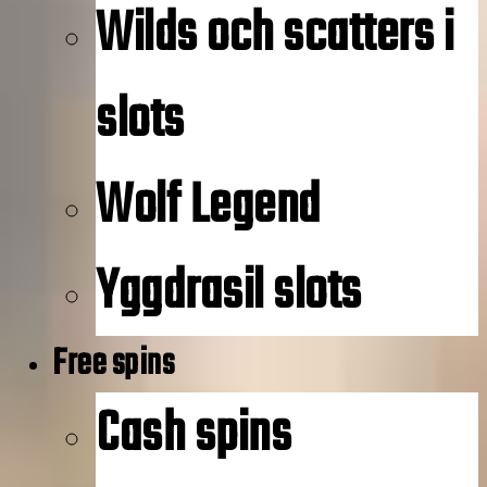
Wilds och scatters i
slots
Wolf Legend
Yggdrasil slots
Free spins
Cash spins