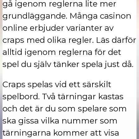
gå igenom reglerna lite mer
grundläggande. Många casinon
online erbjuder varianter av
craps med olika regler. Läs därför
alltid igenom reglerna för det
spel du själv tänker spela just då.
Craps spelas vid ett särskilt
spelbord. Två tärningar kastas
och det är du som spelare som
ska gissa vilka nummer som
tärningarna kommer att visa