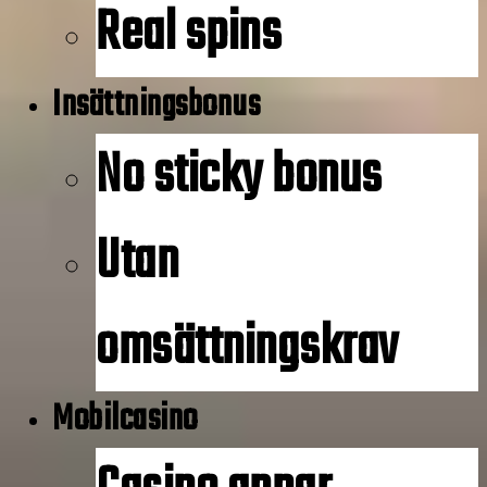
Real spins
Insättningsbonus
No sticky bonus
Utan
omsättningskrav
Mobilcasino