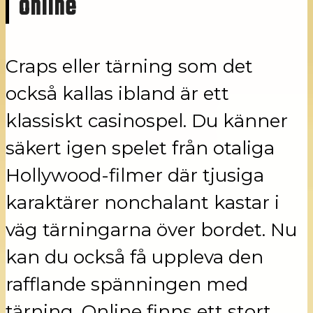
online
Craps eller tärning som det
också kallas ibland är ett
klassiskt casinospel. Du känner
säkert igen spelet från otaliga
Hollywood-filmer där tjusiga
karaktärer nonchalant kastar i
väg tärningarna över bordet. Nu
kan du också få uppleva den
rafflande spänningen med
tärning. Online finns ett stort