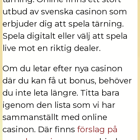
utbud av svenska casinon som
erbjuder dig att spela tärning.
Spela digitalt eller välj att spela
live mot en riktig dealer.
Om du letar efter nya casinon
där du kan få ut bonus, behöver
du inte leta längre. Titta bara
igenom den lista som vi har
sammanställt med online
casinon. Där finns
förslag på