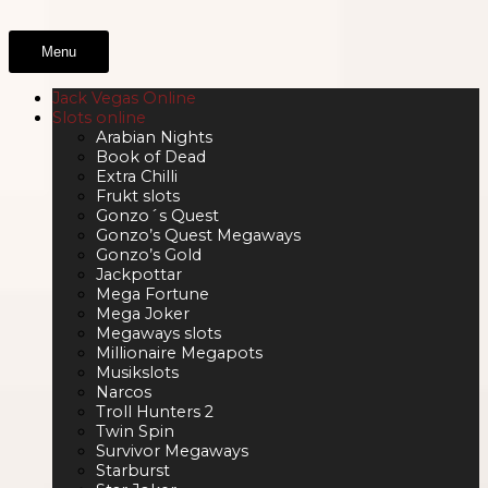
Menu
Jack Vegas Online
Slots online
Arabian Nights
Book of Dead
Extra Chilli
Frukt slots
Gonzo´s Quest
Gonzo’s Quest Megaways
Gonzo’s Gold
Jackpottar
Mega Fortune
Mega Joker
Megaways slots
Millionaire Megapots
Musikslots
Narcos
Troll Hunters 2
Twin Spin
Survivor Megaways
Starburst