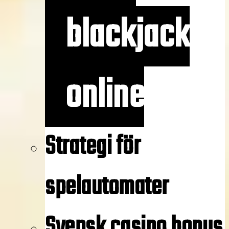
blackjack
online
Strategi för
spelautomater
Svensk casino bonus