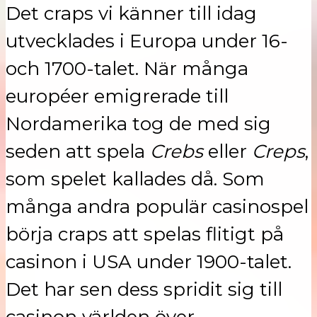
Det craps vi känner till idag
utvecklades i Europa under 16-
och 1700-talet. När många
européer emigrerade till
Nordamerika tog de med sig
seden att spela
Crebs
eller
Creps
,
som spelet kallades då. Som
många andra populär casinospel
börja craps att spelas flitigt på
casinon i USA under 1900-talet.
Det har sen dess spridit sig till
casinon världen över.