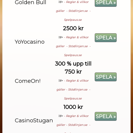
Golden Bull
SPELA »
18+
Regler & villkor
gäller
Stödlinjen.se
Spelpaus.se
2500 kr
SPELA »
18+
Regler & villkor
YoYocasino
gäller
Stödlinjen.se
Spelpaus.se
300 % upp till
750 kr
SPELA »
ComeOn!
18+
Regler & villkor
gäller
Stödlinjen.se
Spelpaus.se
1000 kr
SPELA »
18+
Regler & villkor
CasinoStugan
gäller
Stödlinjen.se