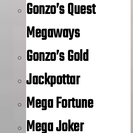
Gonzo’s Quest
Megaways
Gonzo’s Gold
Jackpottar
Mega Fortune
Mega Joker