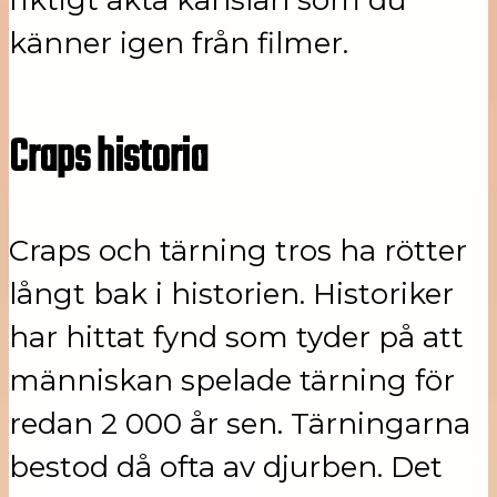
riktigt äkta känslan som du
känner igen från filmer.
Craps historia
Craps och tärning tros ha rötter
långt bak i historien. Historiker
har hittat fynd som tyder på att
människan spelade tärning för
redan 2 000 år sen. Tärningarna
bestod då ofta av djurben. Det