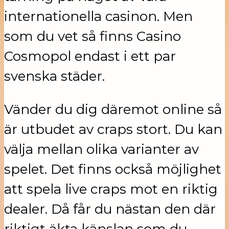
internationella casinon. Men
som du vet så finns Casino
Cosmopol endast i ett par
svenska städer.
Vänder du dig däremot online så
är utbudet av craps stort. Du kan
välja mellan olika varianter av
spelet. Det finns också möjlighet
att spela live craps mot en riktig
dealer. Då får du nästan den där