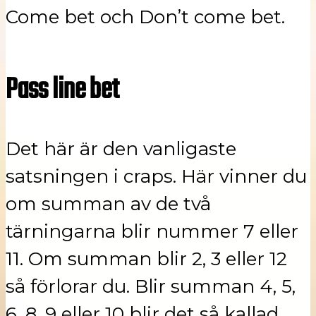
Come bet och Don’t come bet.
Pass line bet
Det här är den vanligaste
satsningen i craps. Här vinner du
om summan av de två
tärningarna blir nummer 7 eller
11. Om summan blir 2, 3 eller 12
så förlorar du. Blir summan 4, 5,
6, 8, 9 eller 10 blir det så kallad