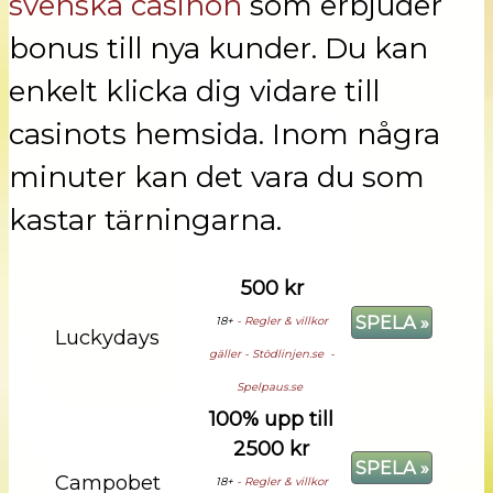
svenska casinon
som erbjuder
bonus till nya kunder. Du kan
enkelt klicka dig vidare till
casinots hemsida. Inom några
minuter kan det vara du som
kastar tärningarna.
500 kr
SPELA »
18+
Regler & villkor
Luckydays
gäller
Stödlinjen.se
Spelpaus.se
100% upp till
2500 kr
SPELA »
Campobet
18+
Regler & villkor