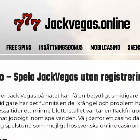
FREE SPINS
INSÄTTNINGSBONUS
MOBILCASINO
SVEN
o – Spela JackVegas utan registreri
eller Jack Vegas på nätet kan få en betydligt smidiga
Tidigare har det funnits en del krångel och problem h
sa tider ett minne blott. Istället väntar en fläckfri u
at jobbigt inom spelvärlden. Välj därför ett casino d
dig spelstund som möjligt hos svenska online casinon.