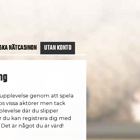
SKA NÄTCASINON
UTAN KONTO
ng
re upplevelse genom att spela
os vissa aktörer men tack
pplevelse där du slipper
är du kan registrera dig med
 Det är något du är värd!