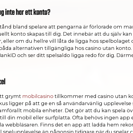
g inte har ett konto?
rstånd bland spelare att pengarna är förlorade om m
tuellt konto skapas till dig. Det innebär att du själv ka
ller om du hellre vill låta de ligga hos spelbolaget 
 båda alternativen tillgängliga hos casino utan konto
ankID och ser ditt spelsaldo ligga redo för dig. Därme
kel
ett grymt
mobilcasino
tillkommer med casino utan kon
okus ligger på att ge en så användarvänlig upplevels
amförallt mobila enheter. Det gör att du kan spela öv
ill din mobil eller surfplatta. Ofta behövs ingen ap
ila webbläsaren. Finns det en app att ladda hem rek
bel spelupplevelse än någonsin tidigare när du spelar 