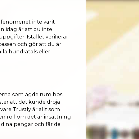
 fenomenet inte varit
n idag är att du inte
pgifter. Istället verifierar
cessen och gör att du är
la hundratals eller
sserna som ägde rum hos
ster att det kunde dröja
vare Trustly är allt som
en roll om det är insättning
å dina pengar och får de